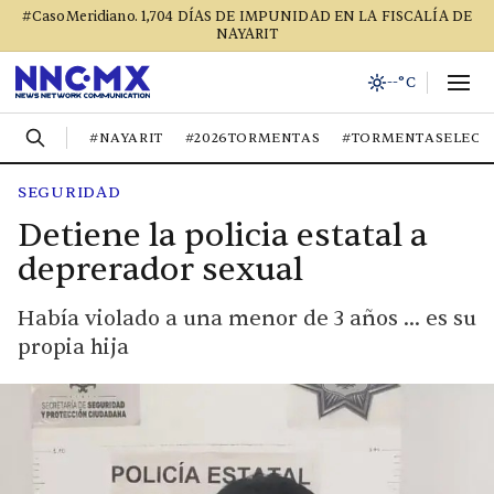
#CasoMeridiano. 1,704 DÍAS DE IMPUNIDAD EN LA FISCALÍA DE
NAYARIT
--°C
#NAYARIT
#2026TORMENTAS
#TORMENTASELECT
SEGURIDAD
Detiene la policia estatal a
deprerador sexual
Había violado a una menor de 3 años ... es su
propia hija