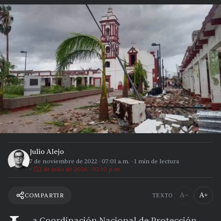
Julio Alejo
7 de noviembre de 2022
·
07:01 a.m.
·
1
min de lectura
2 de julio de 2026 · 02:10 p.m.
A−
A+
COMPARTIR
TEXTO
a Coordinación Nacional de Protección