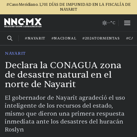
#CasoMeridiano. 1,701 DÍAS DE IMPUNIDAD EN LA FISCALÍA DE
NAYARIT
--°C
#NAYARIT
#NACIONAL
#2026TORMENTAS
#CA
NAYARIT
Declara la CONAGUA zona
de desastre natural en el
norte de Nayarit
El gobernador de Nayarit agradeció el uso
inteligente de los recursos del estado,
mismo que dieron una primera respuesta
inmediata ante los desastres del huracán
Roslyn