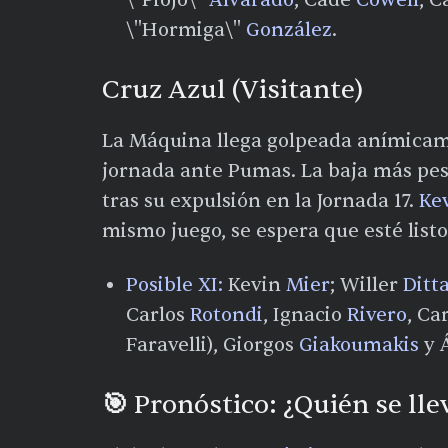
\"Piojo\"
Alvarado
; Cade
Cowell
, C
\"Hormiga\"
González
.
Cruz Azul (Visitante)
La Máquina llega golpeada anímicame
jornada ante Pumas. La baja más pes
tras su expulsión en la Jornada 17.
Ke
mismo juego, se espera que esté listo 
Posible XI:
Kevin
Mier
; Willer
Ditt
Carlos
Rotondi
, Ignacio
Rivero
, Ca
Faravelli), Giorgos
Giakoumakis
y 
🎯 Pronóstico: ¿Quién se lle