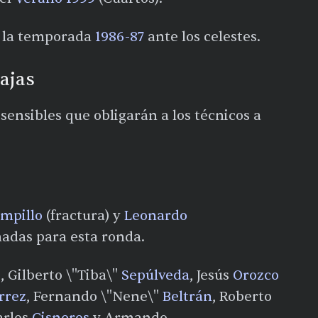
e la temporada
1986-87
ante los celestes.​
ajas
ensibles que obligarán a los técnicos a
mpillo
(fractura) y
Leonardo
madas para esta ronda.​
o
, Gilberto \"Tiba\"
Sepúlveda
, Jesús
Orozco
rrez
, Fernando \"Nene\"
Beltrán
, Roberto