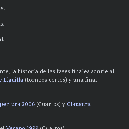
.​
.​
.​
 la historia de las fases finales sonríe al
e Liguilla
(torneos cortos) y una final
pertura 2006
(Cuartos) y
Clausura
 el
Verano 1999
(Cuartos).