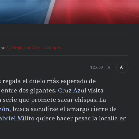
ura
2 de julio de 2026 · 02:10 p.m.
A−
A+
TEXTO
 regala el duelo más esperado de
o entre dos gigantes.
Cruz Azul
visita
 serie que promete sacar chispas. La
món
, busca sacudirse el amargo cierre de
abriel Milito
quiere hacer pesar la localía en