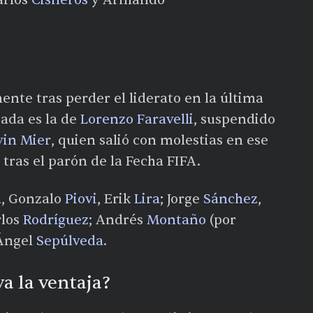
arlos
Cisneros
y Armando
nte tras perder el liderato en la última
ada es la de
Lorenzo Faravelli
, suspendido
vin Mier
, quien salió con molestias en ese
tras el parón de la Fecha FIFA.​
a
, Gonzalo
Piovi
, Erik
Lira
; Jorge
Sánchez
,
rlos
Rodríguez
; Andrés
Montaño
(por
Ángel
Sepúlveda
.
va la ventaja?