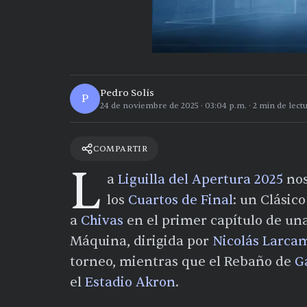
Pedro Solís
P
24 de noviembre de 2025
·
03:04 p.m.
·
2
min de lect
COMPARTIR
L
a
Liguilla del Apertura 2025
nos
los
Cuartos de Final
: un Clásic
a
Chivas
en el primer capítulo de una
Máquina, dirigida por
Nicolás Larca
torneo, mientras que el Rebaño de
G
el
Estadio Akron
.