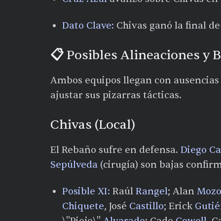
Dato Clave:
Chivas ganó la final d
📋 Posibles Alineaciones y B
Ambos equipos llegan con ausencias s
ajustar sus pizarras tácticas.
Chivas (Local)
El Rebaño sufre en defensa.
Diego Ca
Sepúlveda
(cirugía) son bajas confir
Posible XI:
Raúl
Rangel
; Alan
Moz
Chiquete
, José
Castillo
; Erick
Gutié