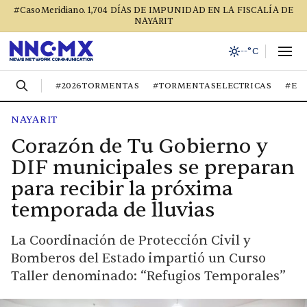
#CasoMeridiano. 1,704 DÍAS DE IMPUNIDAD EN LA FISCALÍA DE
NAYARIT
--°C
#2026TORMENTAS
#TORMENTASELECTRICAS
#EL
NAYARIT
Corazón de Tu Gobierno y
DIF municipales se preparan
para recibir la próxima
temporada de lluvias
La Coordinación de Protección Civil y
Bomberos del Estado impartió un Curso
Taller denominado: “Refugios Temporales”