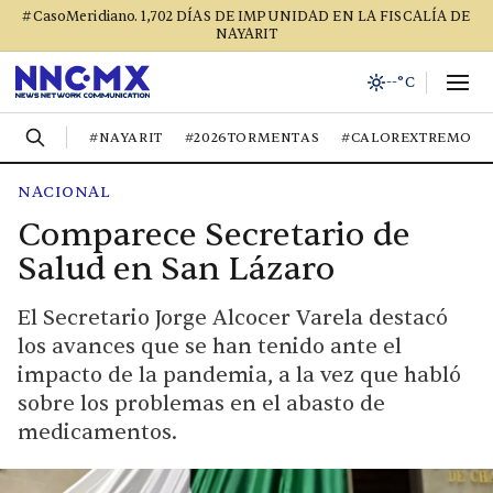
#CasoMeridiano. 1,702 DÍAS DE IMPUNIDAD EN LA FISCALÍA DE
NAYARIT
--°C
#NAYARIT
#2026TORMENTAS
#CALOREXTREMO
NACIONAL
Comparece Secretario de
Salud en San Lázaro
El Secretario Jorge Alcocer Varela destacó
los avances que se han tenido ante el
impacto de la pandemia, a la vez que habló
sobre los problemas en el abasto de
medicamentos.