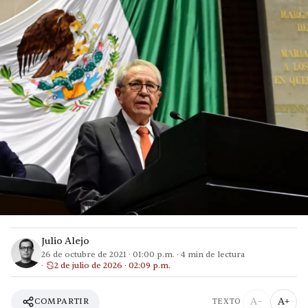
Julio Alejo
26 de octubre de 2021
·
01:00 p.m.
·
4
min de lectura
2 de julio de 2026 · 02:09 p.m.
A−
A+
COMPARTIR
TEXTO