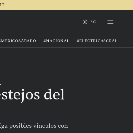
RIT
--°C
#MEXICOSABADO
#NACIONAL
#ELECTRICASGRANIZO
n
stejos del
iga posibles vínculos con