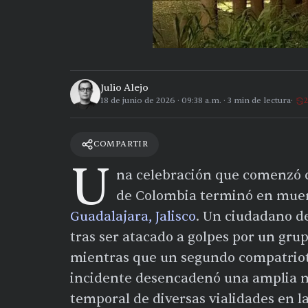
Julio Alejo
18 de junio de 2026
·
09:38 a.m.
·
3
min de lectura
2
COMPARTIR
U
na celebración que comenzó co
de Colombia terminó en muer
Guadalajara, Jalisco
. Un ciudadano d
tras ser atacado a golpes por un gru
mientras que un segundo compatriota
incidente desencadenó una amplia mo
temporal de diversas vialidades en l