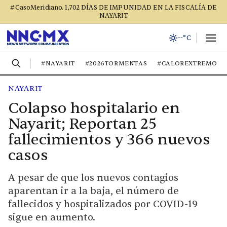
#CasoMeridiano. 1,702 DÍAS DE IMPUNIDAD EN LA FISCALÍA DE
NAYARIT
--°C
#NAYARIT
#2026TORMENTAS
#CALOREXTREMO
NAYARIT
Colapso hospitalario en
Nayarit; Reportan 25
fallecimientos y 366 nuevos
casos
A pesar de que los nuevos contagios
aparentan ir a la baja, el número de
fallecidos y hospitalizados por COVID-19
sigue en aumento.