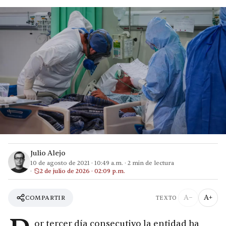
Julio Alejo
10 de agosto de 2021
·
10:49 a.m.
·
2
min de lectura
2 de julio de 2026 · 02:09 p.m.
A−
A+
COMPARTIR
TEXTO
or tercer día consecutivo la entidad ha