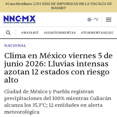
#CasoMeridiano. 1,703 DÍAS DE IMPUNIDAD EN LA FISCALÍA DE
NAYARIT
--°C
#NAYARIT
#2026TORMENTAS
#TORMENTASELECT
NACIONAL
Clima en México viernes 5 de
junio 2026: Lluvias intensas
azotan 12 estados con riesgo
alto
Ciudad de México y Puebla registran
precipitaciones del 100% mientras Culiacán
alcanza los 35.3°C; 12 entidades en alerta
meteorológica