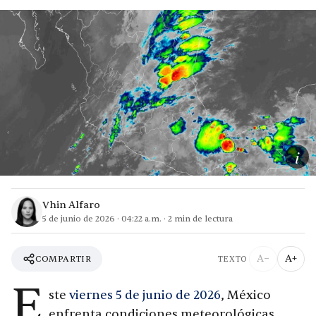
i
Vhin Alfaro
5 de junio de 2026
·
04:22 a.m.
·
2
min de lectura
A−
A+
COMPARTIR
TEXTO
E
ste
viernes 5 de junio de 2026
, México
enfrenta condiciones meteorológicas