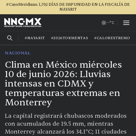
#CasoMeridiano. 1,702 DÍAS DE IMPUNIDAD EN LA FISCALÍA DE
NAYARIT
--°C
#NAYARIT
#2026TORMENTAS
#CALOREXTREMO
NACIONAL
Clima en México miércoles
10 de junio 2026: Lluvias
intensas en CDMX y
temperaturas extremas en
Monterrey
La capital registrará chubascos moderados
con acumulados de 19.5 mm, mientras
Monterrey alcanzará los 34.1°C; 11 ciudades