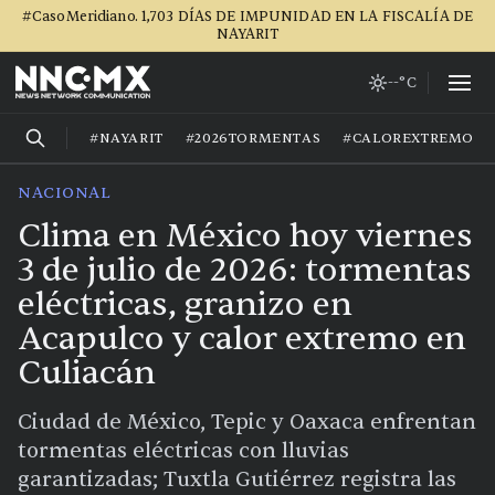
#CasoMeridiano. 1,703 DÍAS DE IMPUNIDAD EN LA FISCALÍA DE
NAYARIT
--°C
#NAYARIT
#2026TORMENTAS
#CALOREXTREMO
NACIONAL
Clima en México hoy viernes
3 de julio de 2026: tormentas
eléctricas, granizo en
Acapulco y calor extremo en
Culiacán
Ciudad de México, Tepic y Oaxaca enfrentan
tormentas eléctricas con lluvias
garantizadas; Tuxtla Gutiérrez registra las