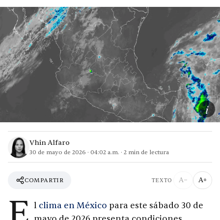
i
Vhin Alfaro
30 de mayo de 2026
·
04:02 a.m.
·
2
min de lectura
A−
A+
COMPARTIR
TEXTO
E
l
clima en México
para este sábado 30 de
mayo de 2026 presenta condiciones