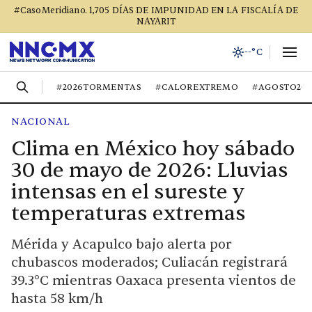
#CasoMeridiano. 1,705 DÍAS DE IMPUNIDAD EN LA FISCALÍA DE
NAYARIT
--°C
#2026TORMENTAS
#CALOREXTREMO
#AGOSTO20
NACIONAL
Clima en México hoy sábado
30 de mayo de 2026: Lluvias
intensas en el sureste y
temperaturas extremas
Mérida y Acapulco bajo alerta por
chubascos moderados; Culiacán registrará
39.3°C mientras Oaxaca presenta vientos de
hasta 58 km/h