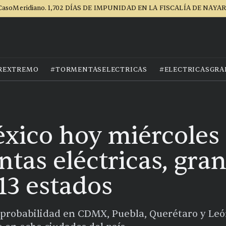
CasoMeridiano. 1,702 DÍAS DE IMPUNIDAD EN LA FISCALÍA DE NAYAR
REXTREMO
#TORMENTASELECTRICAS
#ELECTRICASGRA
xico hoy miércoles 1
tas eléctricas, gran
13 estados
 probabilidad en CDMX, Puebla, Querétaro y León