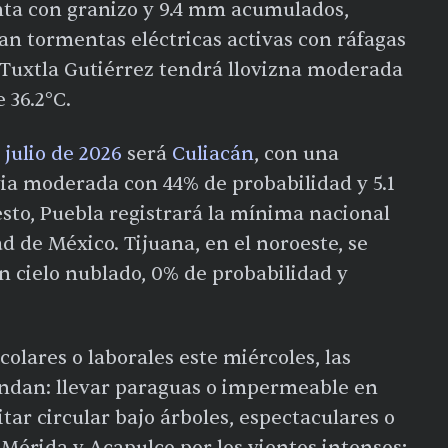
ta con granizo y 9.4 mm acumulados,
n tormentas eléctricas activas con ráfagas
 Tuxtla Gutiérrez tendrá llovizna moderada
 36.2°C.
 julio de 2026
será
Culiacán
, con una
via moderada con 44% de probabilidad y 5.1
to, Puebla registrará la mínima nacional
ad de México. Tijuana, en el noroeste, se
n cielo nublado, 0% de probabilidad y
olares o laborales este miércoles, las
ndan: llevar paraguas o impermeable en
itar circular bajo árboles, espectaculares o
Mérida y Acapulco por los vientos intensos;