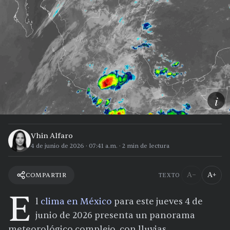
i
Vhin Alfaro
4 de junio de 2026
·
07:41 a.m.
·
2
min de lectura
A−
A+
COMPARTIR
TEXTO
E
l
clima en México
para este jueves 4 de
junio de 2026 presenta un panorama
meteorológico complejo, con lluvias