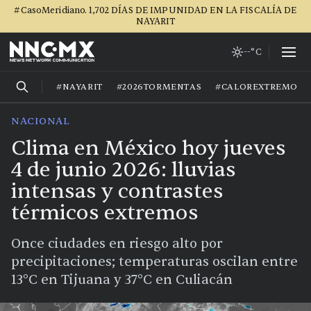
#CasoMeridiano. 1,702 DÍAS DE IMPUNIDAD EN LA FISCALÍA DE
NAYARIT
--°C
#NAYARIT
#2026TORMENTAS
#CALOREXTREMO
NACIONAL
Clima en México hoy jueves
4 de junio 2026: lluvias
intensas y contrastes
térmicos extremos
Once ciudades en riesgo alto por
precipitaciones; temperaturas oscilan entre
13°C en Tijuana y 37°C en Culiacán