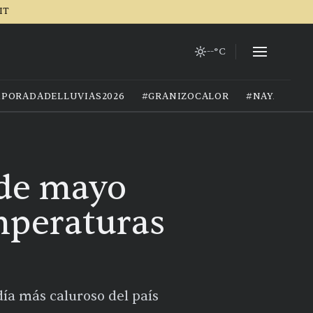
IT
--°C
PORADADELLUVIAS2026
#GRANIZOCALOR
#NAYARIT
 de mayo
emperaturas
día más caluroso del país