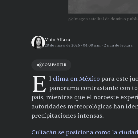
Imagen satelital de dominio pub
Vhin Alfaro
28 de mayo de 2026
·
04:08 a.m.
·
2
min de lectura
COMPARTIR
E
l
clima en México
para este ju
panorama contrastante con tor
país, mientras que el noroeste expe
autoridades meteorológicas han ident
precipitaciones intensas.
Culiacán se posiciona como la ciuda