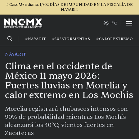
#CasoMeridiano. 1,702 DÍAS DE IMPUNIDAD EN LA FISCALÍA DE
NAYARIT
--°C
#NAYARIT
#2026TORMENTAS
#CALOREXTREMO
NAYARIT
Clima en el occidente de
México 11 mayo 2026:
Fuertes lluvias en Morelia y
calor extremo en Los Mochis
Morelia registrará chubascos intensos con
90% de probabilidad mientras Los Mochis
alcanzará los 40°C; vientos fuertes en
Zacatecas