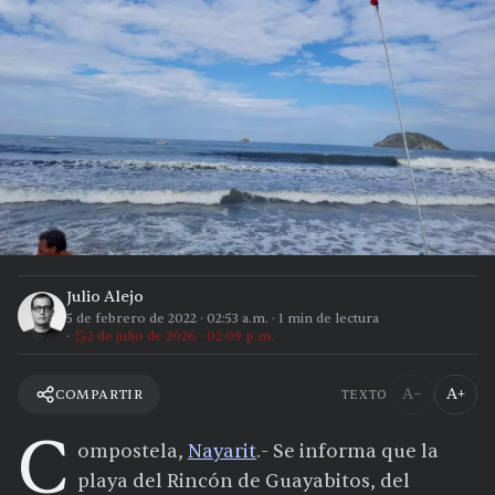
Julio Alejo
5 de febrero de 2022
·
02:53 a.m.
·
1
min de lectura
2 de julio de 2026 · 02:09 p.m.
A−
A+
COMPARTIR
TEXTO
C
ompostela,
Nayarit
.- Se informa que la
playa del Rincón de Guayabitos, del