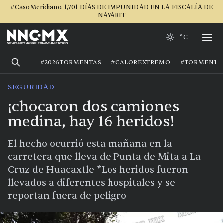
#CasoMeridiano. 1,701 DÍAS DE IMPUNIDAD EN LA FISCALÍA DE
NAYARIT
--°C
#2026TORMENTAS
#CALOREXTREMO
#TORMENTA
SEGURIDAD
¡chocaron dos camiones
medina, hay 16 heridos!
El hecho ocurrió esta mañana en la
carretera que lleva de Punta de Mita a La
Cruz de Huacaxtle *Los heridos fueron
llevados a diferentes hospitales y se
reportan fuera de peligro