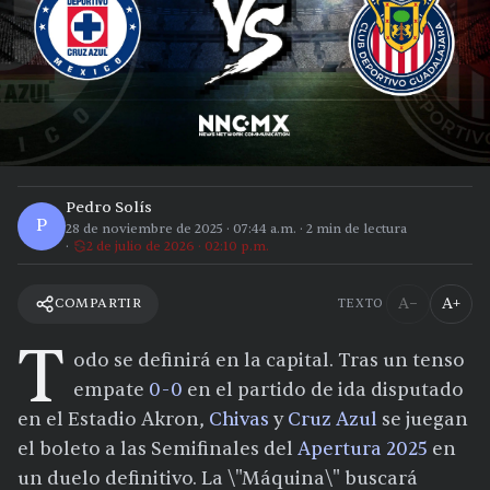
Pedro Solís
P
28 de noviembre de 2025
·
07:44 a.m.
·
2
min de lectura
2 de julio de 2026 · 02:10 p.m.
A−
A+
COMPARTIR
TEXTO
T
odo se definirá en la capital. Tras un tenso
empate
0-0
en el partido de ida disputado
en el Estadio Akron,
Chivas
y
Cruz Azul
se juegan
el boleto a las Semifinales del
Apertura 2025
en
un duelo definitivo. La \"Máquina\" buscará