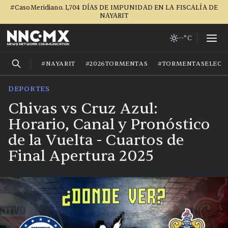
#CasoMeridiano. 1,704 DÍAS DE IMPUNIDAD EN LA FISCALÍA DE
NAYARIT
--°C
#NAYARIT
#2026TORMENTAS
#TORMENTASELECT
DEPORTES
Chivas vs Cruz Azul:
Horario, Canal y Pronóstico
de la Vuelta - Cuartos de
Final Apertura 2025