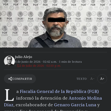
Julio Alejo
4 de junio de 2026
·
02:42 a.m.
·
1
min de lectura
2 de julio de 2026 · 02:10 p.m.
A−
A+
COMPARTIR
TEXTO
L
a
Fiscalía General de la República (FGR)
informó la detención de
Antonio Molina
Díaz
, excolaborador de
Genaro García Luna
y