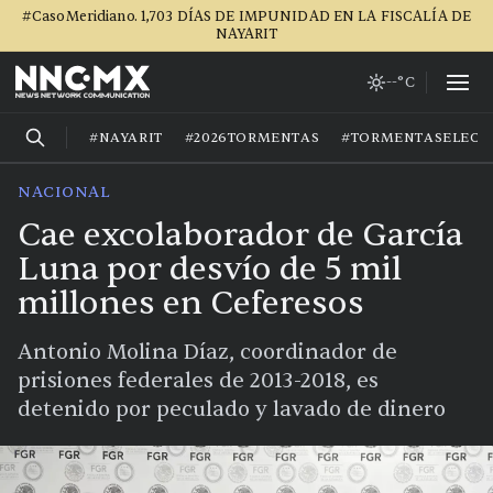
#CasoMeridiano. 1,703 DÍAS DE IMPUNIDAD EN LA FISCALÍA DE
NAYARIT
--°C
#NAYARIT
#2026TORMENTAS
#TORMENTASELECT
NACIONAL
Cae excolaborador de García
Luna por desvío de 5 mil
millones en Ceferesos
Antonio Molina Díaz, coordinador de
prisiones federales de 2013-2018, es
detenido por peculado y lavado de dinero