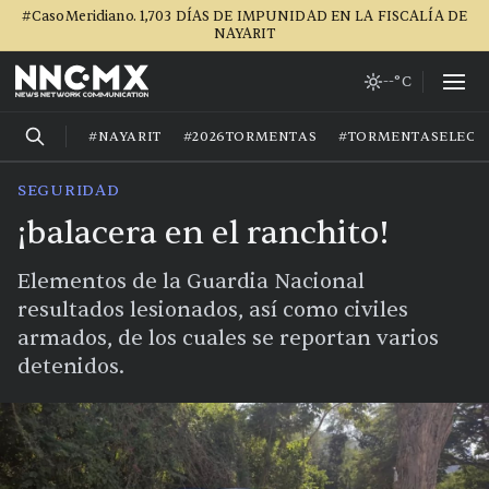
#CasoMeridiano. 1,703 DÍAS DE IMPUNIDAD EN LA FISCALÍA DE
NAYARIT
--°C
#NAYARIT
#2026TORMENTAS
#TORMENTASELECT
SEGURIDAD
¡balacera en el ranchito!
Elementos de la Guardia Nacional
resultados lesionados, así como civiles
armados, de los cuales se reportan varios
detenidos.