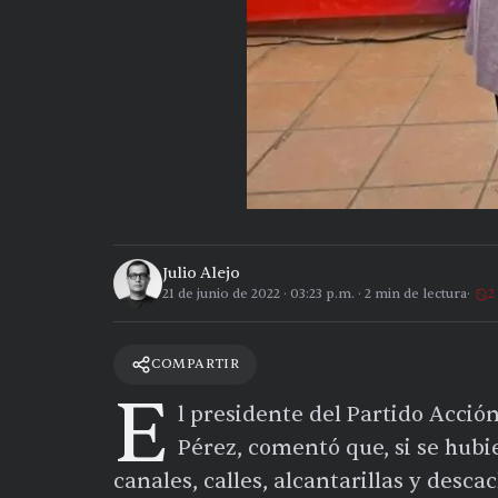
Julio Alejo
21 de junio de 2022
·
03:23 p.m.
·
2
min de lectura
2
COMPARTIR
E
l presidente del Partido Acció
Pérez, comentó que, si se hub
canales, calles, alcantarillas y desca