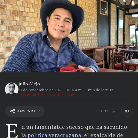
Julio Alejo
23 de noviembre de 2025
·
10:16 a.m.
·
1
min de lectura
5 de abril de 2026 · 01:32 p.m.
A−
A+
COMPARTIR
TEXTO
E
n un lamentable suceso que ha sacudido
la
política veracruzana
, el exalcalde de