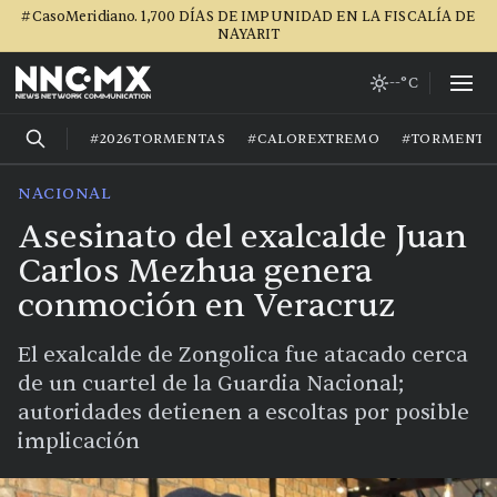
#CasoMeridiano. 1,700 DÍAS DE IMPUNIDAD EN LA FISCALÍA DE
NAYARIT
--°C
#2026TORMENTAS
#CALOREXTREMO
#TORMENTA
NACIONAL
Asesinato del exalcalde Juan
Carlos Mezhua genera
conmoción en Veracruz
El exalcalde de Zongolica fue atacado cerca
de un cuartel de la Guardia Nacional;
autoridades detienen a escoltas por posible
implicación