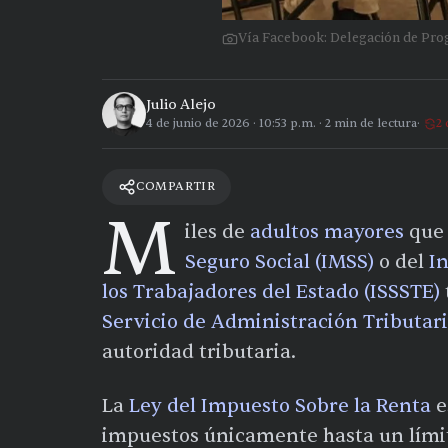
Vía Facebook: Delegación de Prog
Julio Alejo
4 de junio de 2026
·
10:53 p.m.
·
2
min de lectura
2 
COMPARTIR
M
iles de
adultos mayores
que 
Seguro Social (IMSS)
o del
In
los Trabajadores del Estado (ISSSTE)
Servicio de Administración Tributari
autoridad tributaria.
La
Ley del Impuesto Sobre la Renta
e
impuestos únicamente hasta un límite