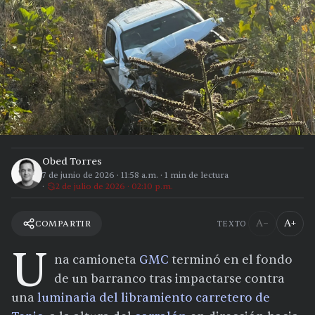
Obed Torres
7 de junio de 2026
·
11:58 a.m.
·
1
min de lectura
2 de julio de 2026 · 02:10 p.m.
A−
A+
COMPARTIR
TEXTO
U
na camioneta
GMC
terminó en el fondo
de un barranco tras impactarse contra
una
luminaria del libramiento carretero de