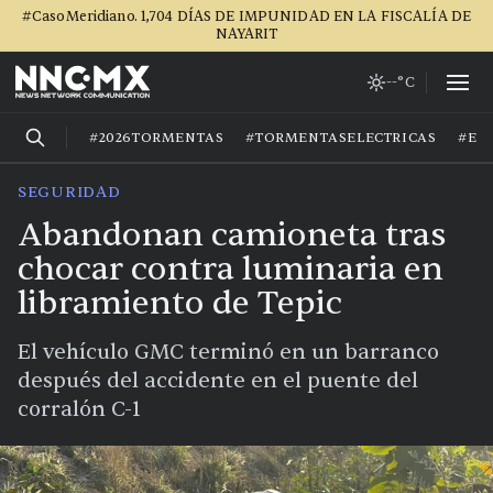
#CasoMeridiano. 1,704 DÍAS DE IMPUNIDAD EN LA FISCALÍA DE
NAYARIT
--°C
#2026TORMENTAS
#TORMENTASELECTRICAS
#EL
SEGURIDAD
Abandonan camioneta tras
chocar contra luminaria en
libramiento de Tepic
El vehículo GMC terminó en un barranco
después del accidente en el puente del
corralón C-1